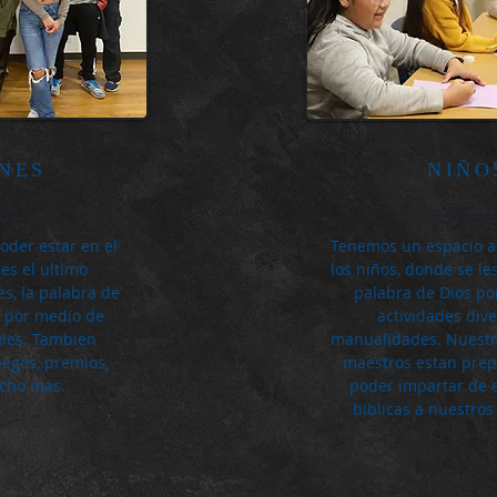
NES
NIÑO
poder estar en el
Tenemos un espacio 
es el ultimo
los niños, donde se le
s, la palabra de
palabra de Dios po
a por medio de
actividades dive
ales. Tambien
manualidades. Nuestr
egos, premios,
maestros estan pre
ucho mas.
poder impartar de
biblicas a nuestro