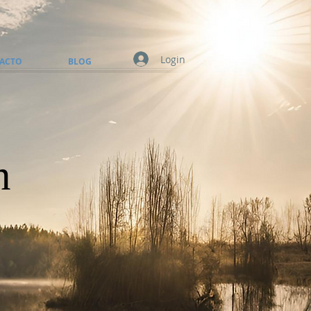
Login
ACTO
BLOG
n
n