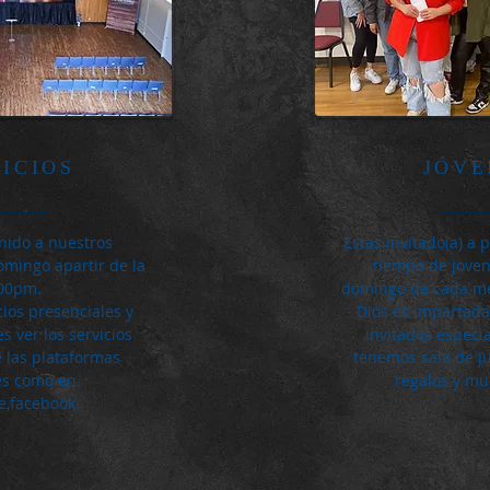
VICIOS
JÓVE
nido a nuestros
Estas invitado(a) a 
omingo apartir de la
tiempo de joven
00pm.
domingo de cada me
ios presenciales y
Dios es impartad
 ver los servicios
invitados especi
 las plataformas
tenemos sala de ju
les como en
regalos y m
e,facebook.