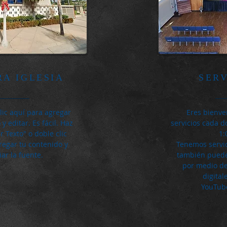
RA IGLESIA
SER
lic aquí para agregar
Eres bienve
 y editar. Es fácil. Haz
servicios cada d
ar Texto" o doble clic
1:
regar tu contenido y
Tenemos servic
ar la fuente.
también puedes
por medio de
digita
YouTub